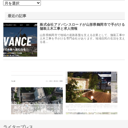
最近の記事
株式会社アドバンスロードが山形県鶴岡市で手がける
舗装土木工事と求人情報
山形県鶴岡市で地域の道路基盤を支える企業として、舗装工事や
土木工事を手がける専門会社があります。地域住民の生活を支え
る道…
ｎｙ
株式会社アセットイノベーショ
庭楽株式会社が知多半島と三河
株
でき
ンのワンルーム投資で始める資
と名古屋で叶える理想の外構空
で
産形成と老後準備
間
ライタープレス