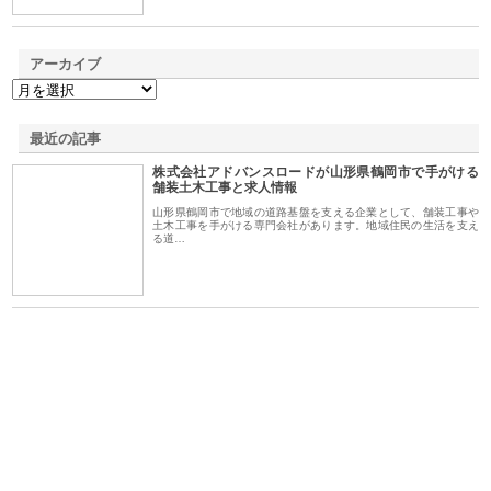
アーカイブ
最近の記事
株式会社アドバンスロードが山形県鶴岡市で手がける
舗装土木工事と求人情報
山形県鶴岡市で地域の道路基盤を支える企業として、舗装工事や
土木工事を手がける専門会社があります。地域住民の生活を支え
る道…
ｎｙ
株式会社アセットイノベーショ
庭楽株式会社が知多半島と三河
株