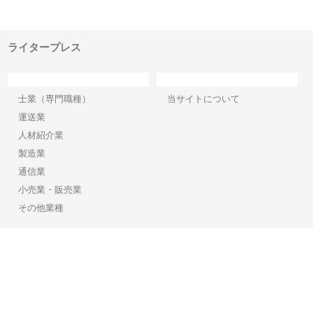
でき
ンのワンルーム投資で始める資
と名古屋で叶える理想の外構空
で
産形成と老後準備
間
ライタープレス
カテゴリー
サイト情報
士業（専門職種）
当サイトについて
運送業
人材紹介業
製造業
通信業
小売業・販売業
その他業種
Copyright©2026【ライタープレス】 All Rights reserved.