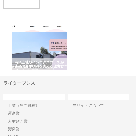
国産
有限会社ワインエクスプレスが
安倍紙業株式会社が印刷会社に
株
力
山形の青果物流を支える理由と
選ばれる紙提案力と供給体制
れ
ドライバー待遇
ライタープレス
カテゴリー
サイト情報
士業（専門職種）
当サイトについて
運送業
人材紹介業
製造業