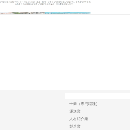
有効利用による社会貢献をモットーとする企業です。愛知県東海市を拠点に事業を営む同
ました。現在では、東海エリアにおける主要都市である名古屋市にも営業所を展…
で選ば
株式会社翔栄が草津市で担う建
株式会社ＯＮＯｃｏｍｐａｎｙ
株式
み
築基礎工事の現場力と信頼性
が岡山から広域配送を実現でき
ンの
る理由
産形
カテゴリー
士業（専門職種）
運送業
人材紹介業
製造業