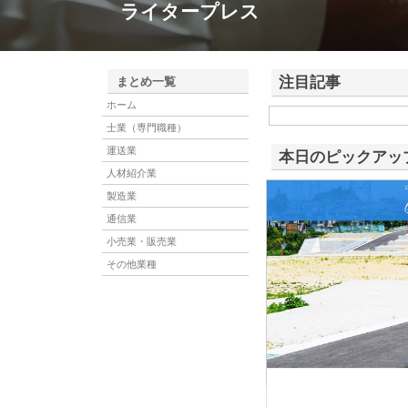
ライタープレス
注目記事
まとめ一覧
ホーム
株式会社アドバンスロー
士業（専門職種）
ける舗装土木工事と求人
運送業
本日のピックアッ
人材紹介業
製造業
通信業
小売業・販売業
その他業種
株式会社ＳＲＣ