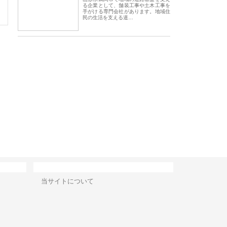
る企業として、舗装工事や土木工事を
手がける専門会社があります。地域住
民の生活を支える道…
会社アセットイノベーショ
庭楽株式会社が知多半島と三河
株式会社ナツハラが
ワンルーム投資で始める資
と名古屋で叶える理想の外構空
で滋賀の暮らしを支
成と老後準備
間
サイト情報
当サイトについて